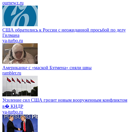
ournewz.ru
США обратились к России с неожиданной просьбой по делу
Гилмана
ya-turbo.ru
Американке с «маской Бэтмена» сняли швы
rambler.ru
Усиление сил США грозит новым вооруженным конфликтом
в� КНДР
ya-turbo.ru