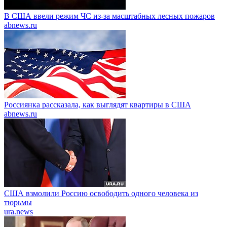
В США ввели режим ЧС из-за масштабных лесных пожаров
abnews.ru
Россиянка рассказала, как выглядят квартиры в США
abnews.ru
США взмолили Россию освободить одного человека из
тюрьмы
ura.news