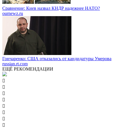
Сравнение: Киев назвал КНДР надежнее НАТО?
ournewz.ru
Гончаренко: США отказались от кандидатуры Умерова
russian.rt.com
ЕЩЁ РЕКОМЕНДАЦИИ







