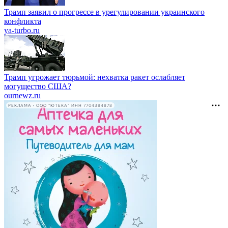
Трамп заявил о прогрессе в урегулировании украинского
конфликта
ya-turbo.ru
Трамп угрожает тюрьмой: нехватка ракет ослабляет
могущество США?
ournewz.ru
РЕКЛАМА • ООО "ЮТЕКА" ИНН 7704384878