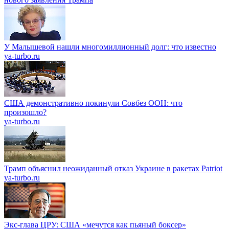
У Малышевой нашли многомиллионный долг: что известно
ya-turbo.ru
США демонстративно покинули Совбез ООН: что
произошло?
ya-turbo.ru
Трамп объяснил неожиданный отказ Украине в ракетах Patriot
ya-turbo.ru
Экс-глава ЦРУ: США «мечутся как пьяный боксер»