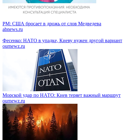
PM: США бросает в дрожь от слов Медведева
abnews.ru
Фесенко: НАТО в упадке, Киеву нужен другой вариант
ournewz.ru
Морской удар по НАТО: Киев теряет важный маршрут
ournewz.ru