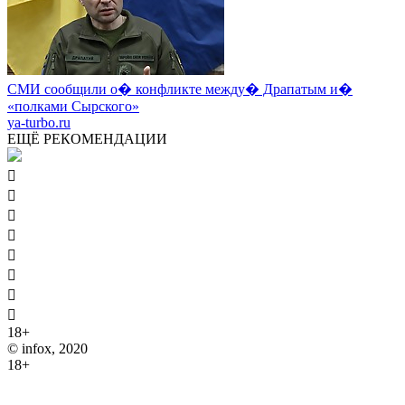
СМИ сообщили о� конфликте между� Драпатым и�
«полками Сырского»
ya-turbo.ru
ЕЩЁ РЕКОМЕНДАЦИИ








18+
© infox, 2020
18+
На информационных ресурсах INFOX применяются
рекомендательные технологии (информационные технологии