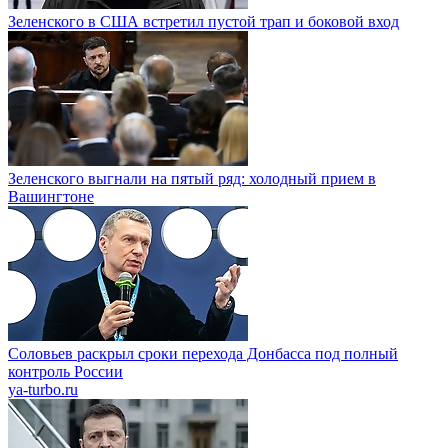
Зеленского в США встретил пустой трап и боковой вход
Зеленского выгнали на пятый ряд: холодный прием в
Вашингтоне
Соловьев раскрыл сроки перехода Донбасса под полный
контроль России
ya-turbo.ru