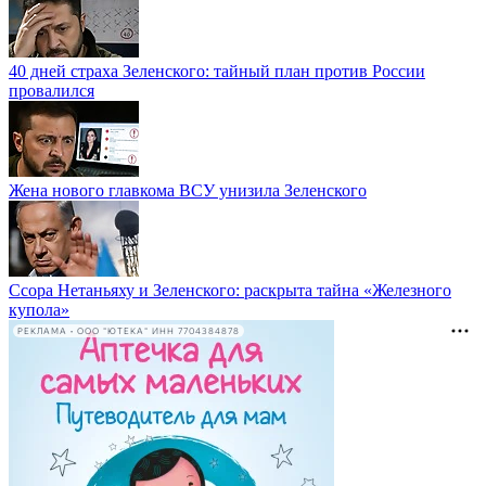
40 дней страха Зеленского: тайный план против России
провалился
Жена нового главкома ВСУ унизила Зеленского
Ссора Нетаньяху и Зеленского: раскрыта тайна «Железного
купола»
РЕКЛАМА • ООО "ЮТЕКА" ИНН 7704384878