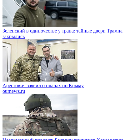
Зеленский в одиночестве у трапа: тайные двери Трампа
закрылись
Арестович заявил о планах по Крыму
ournewz.ru