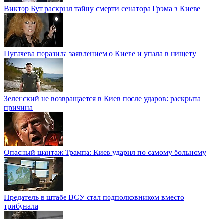
Виктор Бут раскрыл тайну смерти сенатора Грэма в Киеве
Пугачева поразила заявлением о Киеве и упала в нищету
Зеленский не возвращается в Киев после ударов: раскрыта
причина
Опасный шантаж Трампа: Киев ударил по самому больному
Предатель в штабе ВСУ стал подполковником вместо
трибунала