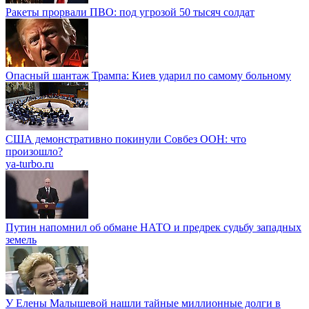
Ракеты прорвали ПВО: под угрозой 50 тысяч солдат
Опасный шантаж Трампа: Киев ударил по самому больному
США демонстративно покинули Совбез ООН: что
произошло?
ya-turbo.ru
Путин напомнил об обмане НАТО и предрек судьбу западных
земель
У Елены Малышевой нашли тайные миллионные долги в