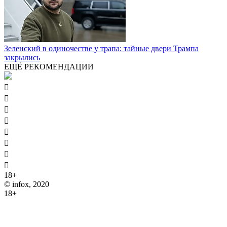
Зеленский в одиночестве у трапа: тайные двери Трампа
закрылись
ЕЩЁ РЕКОМЕНДАЦИИ








18+
© infox, 2020
18+
На информационных ресурсах INFOX применяются
рекомендательные технологии (информационные технологии
предоставления информации на основе сбора, систематизации