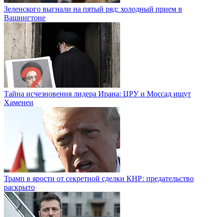
Зеленского выгнали на пятый ряд: холодный прием в
Вашингтоне
Тайна исчезновения лидера Ирана: ЦРУ и Моссад ищут
Хаменеи
Трамп в ярости от секретной сделки КНР: предательство
раскрыто