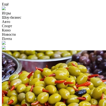
Ещё
Игры
Шоу-бизнес
Авто
Спорт
Кино
Новости
Почта