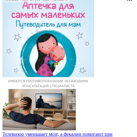
РЕКЛАМА • ООО "ЮТЕКА" ИНН 7704384878
Телевизор уменьшает мозг, а фекалии помогают при