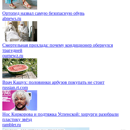
Ортопед назвал самую безопасную обувь
abnews.ru
Смертельная прохлада: почему кондиционер обернулся
трагедией
ournewz.ru
Врач Кашух: половинки арбузов покупать не стоит
russian.rt.com
Нос Киркорова и подтяжка Успенской: хирурги разобрали
пластику звёзд
rambler.ru