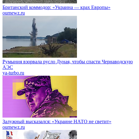
Британский коммодор: «Украина — крах Европы»
ournewz.ru
Румыния взорвала русло Дуная, чтобы спасти Чернаводскую
АЭС
ya-turbo.ru
Залужный высказался: «Украине НАТО не светит»
ournewz.ru