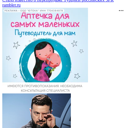
rambler.ru
РЕКЛАМА • ООО "ЮТЕКА" ИНН 7704384878