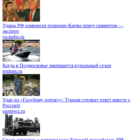
Удары РФ изменили позицию Киева перед саммитом —
эксперт
ya-turbo.ru
Когда в Подмосковье завершится купальный сезон
regions.ru
Удар по «Голубому потоку»: Турция готовит ответ вместе с
Россией
ournewz.ru
Стало известно о перепродаже Турцией российских ЗРК