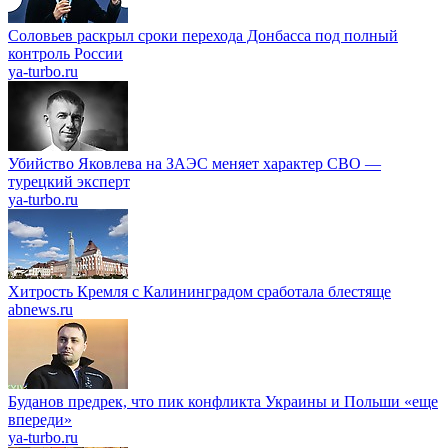
Соловьев раскрыл сроки перехода Донбасса под полный
контроль России
ya-turbo.ru
Убийство Яковлева на ЗАЭС меняет характер СВО —
турецкий эксперт
ya-turbo.ru
Хитрость Кремля с Калининградом сработала блестяще
abnews.ru
Буданов предрек, что пик конфликта Украины и Польши «еще
впереди»
ya-turbo.ru