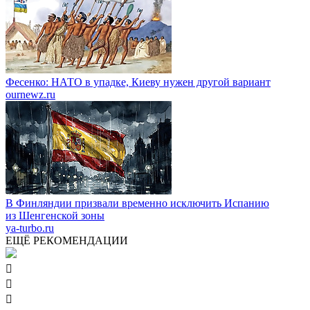
Фесенко: НАТО в упадке, Киеву нужен другой вариант
ournewz.ru
В Финляндии призвали временно исключить Испанию
из Шенгенской зоны
ya-turbo.ru
ЕЩЁ РЕКОМЕНДАЦИИ


