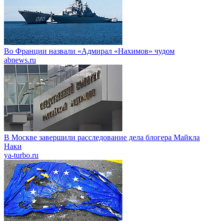
Во Франции назвали «Адмирал «Нахимов» чудом
abnews.ru
В Москве завершили расследование дела блогера Майкла
Наки
ya-turbo.ru