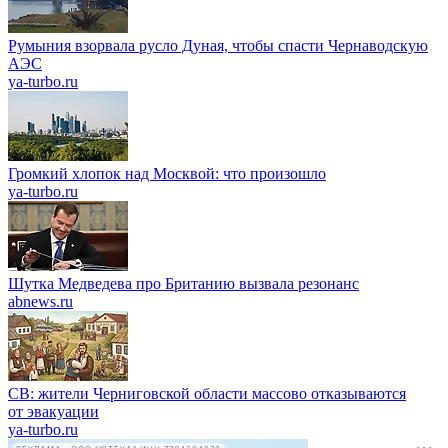
Румыния взорвала русло Дуная, чтобы спасти Чернаводскую
АЭС
ya-turbo.ru
Громкий хлопок над Москвой: что произошло
ya-turbo.ru
Шутка Медведева про Британию вызвала резонанс
abnews.ru
СВ: жители Черниговской области массово отказываются
от эвакуации
ya-turbo.ru