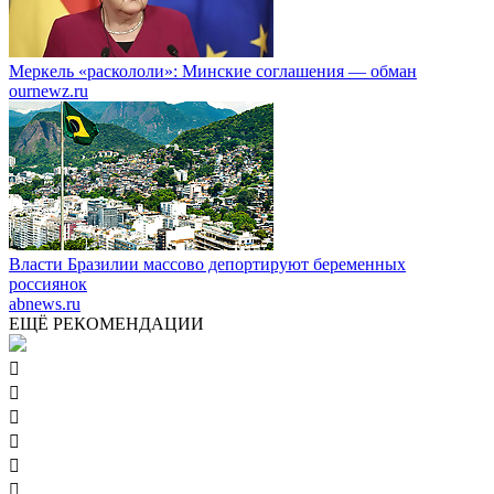
Меркель «раскололи»: Минские соглашения — обман
ournewz.ru
Власти Бразилии массово депортируют беременных
россиянок
abnews.ru
ЕЩЁ РЕКОМЕНДАЦИИ





