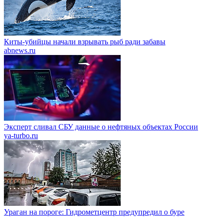
Киты-убийцы начали взрывать рыб ради забавы
abnews.ru
Эксперт сливал СБУ данные о нефтяных объектах России
ya-turbo.ru
Ураган на пороге: Гидрометцентр предупредил о буре