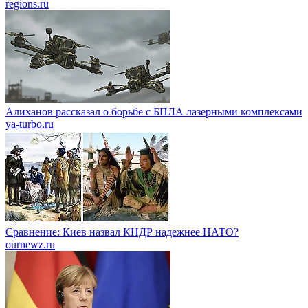
regions.ru
Алиханов рассказал о борьбе с БПЛА лазерными комплексами
ya-turbo.ru
Сравнение: Киев назвал КНДР надежнее НАТО?
ournewz.ru