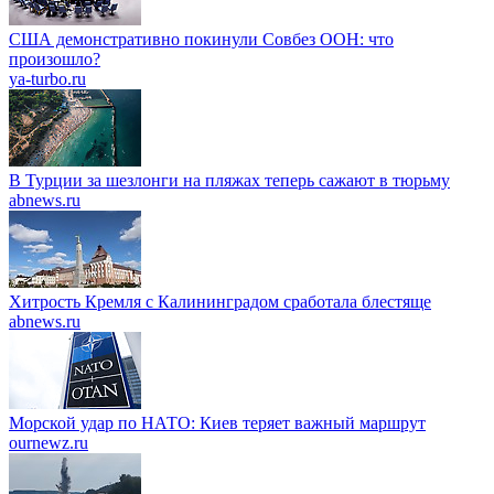
США демонстративно покинули Совбез ООН: что
произошло?
ya-turbo.ru
В Турции за шезлонги на пляжах теперь сажают в тюрьму
abnews.ru
Хитрость Кремля с Калининградом сработала блестяще
abnews.ru
Морской удар по НАТО: Киев теряет важный маршрут
ournewz.ru