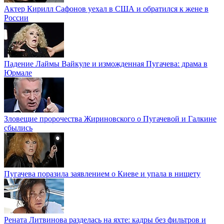
Актер Кирилл Сафонов уехал в США и обратился к жене в
России
Падение Лаймы Вайкуле и изможденная Пугачева: драма в
Юрмале
Зловещие пророчества Жириновского о Пугачевой и Галкине
сбылись
Пугачева поразила заявлением о Киеве и упала в нищету
Рената Литвинова разделась на яхте: кадры без фильтров и