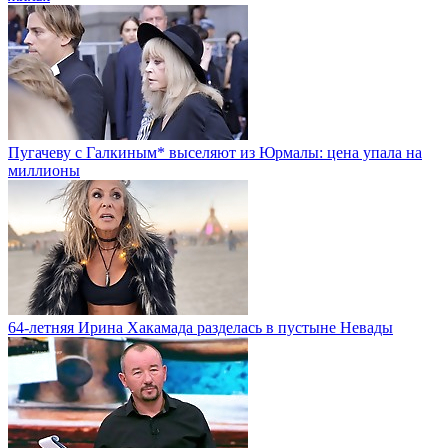
Пугачеву с Галкиным* выселяют из Юрмалы: цена упала на
миллионы
64-летняя Ирина Хакамада разделась в пустыне Невады