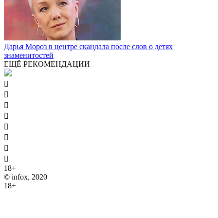
Дарья Мороз в центре скандала после слов о детях
знаменитостей
ЕЩЁ РЕКОМЕНДАЦИИ








18+
© infox, 2020
18+
На информационных ресурсах INFOX применяются
рекомендательные технологии (информационные технологии
предоставления информации на основе сбора, систематизации