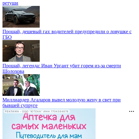
ретуши
Прощай, дешевый газ: водителей предупредили о ловушке с
ГБО
Прощай, легенда: Иван Ургант убит горем из-за смерти
Шолохова
Миллиардер Агаларов вывел молодую жену в свет при
бывшей супруге
РЕКЛАМА • ООО "ЮТЕКА" ИНН 7704384878