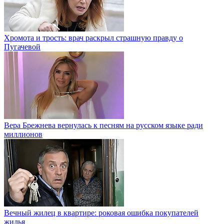
Хромота и трость: врач раскрыл страшную правду о
Пугачевой
Вера Брежнева вернулась к песням на русском языке ради
миллионов
Вечный жилец в квартире: роковая ошибка покупателей
жилья