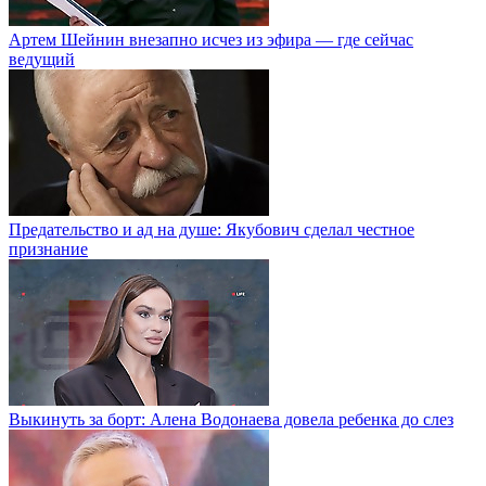
Артем Шейнин внезапно исчез из эфира — где сейчас
ведущий
Предательство и ад на душе: Якубович сделал честное
признание
Выкинуть за борт: Алена Водонаева довела ребенка до слез