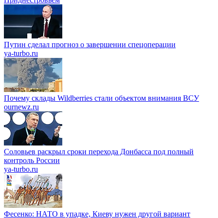
Путин сделал прогноз о завершении спецоперации
ya-turbo.ru
Почему склады Wildberries стали объектом внимания ВСУ
ournewz.ru
Соловьев раскрыл сроки перехода Донбасса под полный
контроль России
ya-turbo.ru
Фесенко: НАТО в упадке, Киеву нужен другой вариант