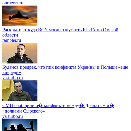
ournewz.ru
Раскрыто, откуда ВСУ могли запустить БПЛА по Омской
области
rambler.ru
Буданов предрек, что пик конфликта Украины и Польши «еще
впереди»
ya-turbo.ru
СМИ сообщили о� конфликте между� Драпатым и�
«полками Сырского»
ya-turbo.ru