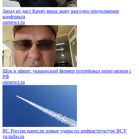
Запад не даст Киеву мира: кому выгодно продолжение
конфликта
ournewz.ru
Шок в эфире: украинский фермер потребовал переговоров с
РФ
ournewz.ru
ВС России нанесли новые удары по инфраструктуре ВСУ
ya-turbo.ru