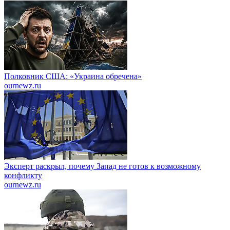
Полковник США: «Украина обречена»
ournewz.ru
Эксперт раскрыл, почему Запад не готов к возможному
конфликту
ournewz.ru