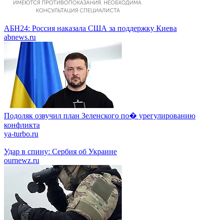
АБН24: Россия наказала США за поддержку Киева
abnews.ru
Подоляк озвучил план Зеленского по� урегулированию
конфликта
ya-turbo.ru
Удар в спину: Сербия об Украине
ournewz.ru