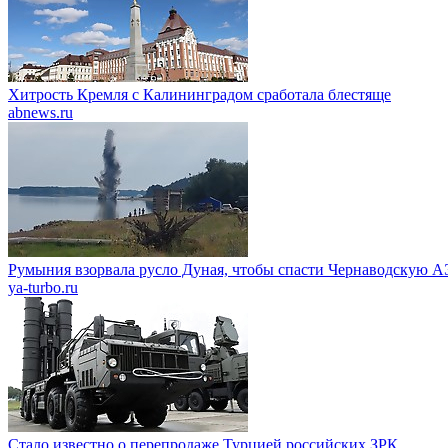
Хитрость Кремля с Калининградом сработала блестяще
abnews.ru
Румыния взорвала русло Дуная, чтобы спасти Чернаводскую 
ya-turbo.ru
Стало известно о перепродаже Турцией российских ЗРК