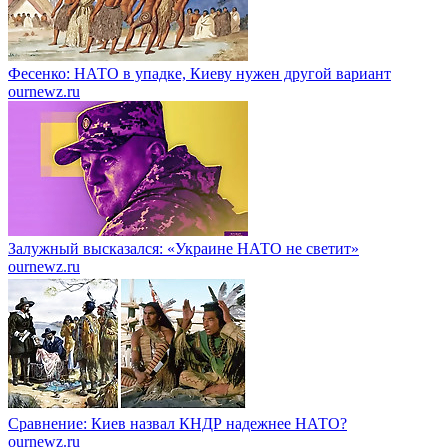
Фесенко: НАТО в упадке, Киеву нужен другой вариант
ournewz.ru
Залужный высказался: «Украине НАТО не светит»
ournewz.ru
Сравнение: Киев назвал КНДР надежнее НАТО?
ournewz.ru