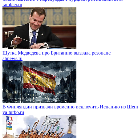
rambler.ru
Шутка Медведева про Британию вызвала резонанс
abnews.ru
В Финляндии призвали временно исключить Испанию из Шенг
ya-turbo.ru