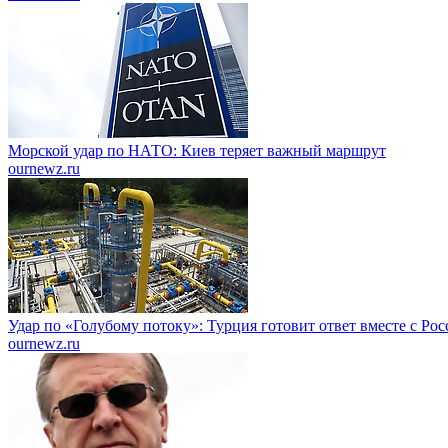
Морской удар по НАТО: Киев теряет важный маршрут
ournewz.ru
Удар по «Голубому потоку»: Турция готовит ответ вместе с Рос
ournewz.ru