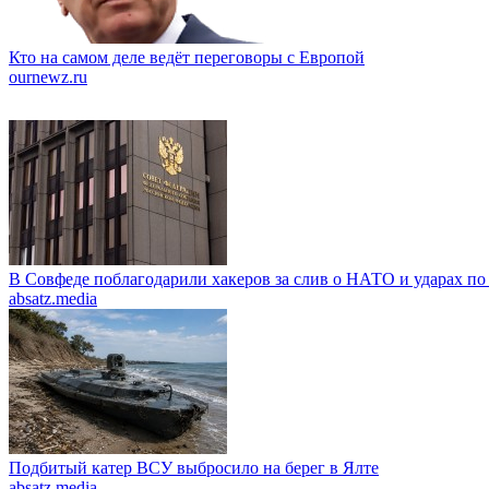
Кто на самом деле ведёт переговоры с Европой
ournewz.ru
В Совфеде поблагодарили хакеров за слив о НАТО и ударах по
absatz.media
Подбитый катер ВСУ выбросило на берег в Ялте
absatz.media