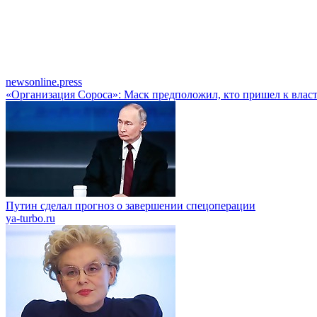
newsonline.press
«Организация Сороса»: Маск предположил, кто пришел к влас
Путин сделал прогноз о завершении спецоперации
ya-turbo.ru