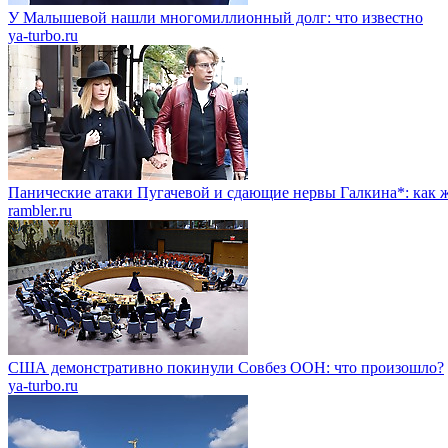
У Малышевой нашли многомиллионный долг: что известно
ya-turbo.ru
Панические атаки Пугачевой и сдающие нервы Галкина*: как ж
rambler.ru
США демонстративно покинули Совбез ООН: что произошло?
ya-turbo.ru