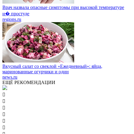
Врач назвала опасные симптомы при высокой температуре
и� простуде
regions.ru
Вкусный салат со свеклой «Ежедневный»: яйца,
маринованные огурчики и один
news.ru
ЕЩЁ РЕКОМЕНДАЦИИ





