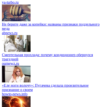
ya-turbo.ru
Не берите даже за копейки: названы признаки поддельного
меда
abnews.ru
Смертельная прохлада: почему кондиционер обернулся
трагедией
ournewz.ru
«Еле ноги волочу»: Пугачева сделала пронзительное
признание о своем
howto-news.info