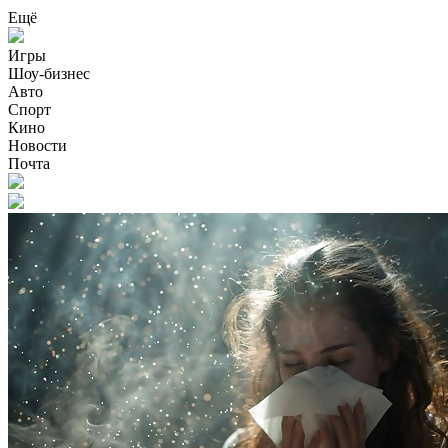
Ещё
Игры
Шоу-бизнес
Авто
Спорт
Кино
Новости
Почта