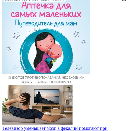
РЕКЛАМА • ООО "ЮТЕКА" ИНН 7704384878
Телевизор уменьшает мозг, а фекалии помогают при