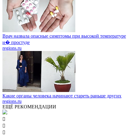
Врач назвала опасные симптомы при высокой температуре
и� простуде
regions.ru
Какие органы человека начинают стареть раньше других
regions.ru
ЕЩЁ РЕКОМЕНДАЦИИ


