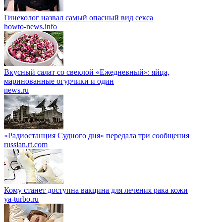
Гинеколог назвал самый опасный вид секса
howto-news.info
Вкусный салат со свеклой «Ежедневный»: яйца,
маринованные огурчики и один
news.ru
«Радиостанция Судного дня» передала три сообщения
russian.rt.com
Кому станет доступна вакцина для лечения рака кожи
ya-turbo.ru