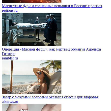
Магнитные бури и солнечные вспышки в России: прогноз
regions.ru
Операция «Мясной фарш»: как мертвец обманул Адольфа
Гитлера
rambler.ru
Загар с мокрыми волосами оказался опасен для здоровья
abnews.ru