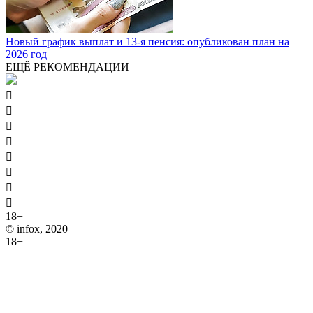
Новый график выплат и 13-я пенсия: опубликован план на
2026 год
ЕЩЁ РЕКОМЕНДАЦИИ








18+
© infox, 2020
18+
На информационных ресурсах INFOX применяются
рекомендательные технологии (информационные технологии
предоставления информации на основе сбора, систематизации
и анализа сведений, относящихся к предпочтениям
пользователей сети "Интернет", находящихся на территории