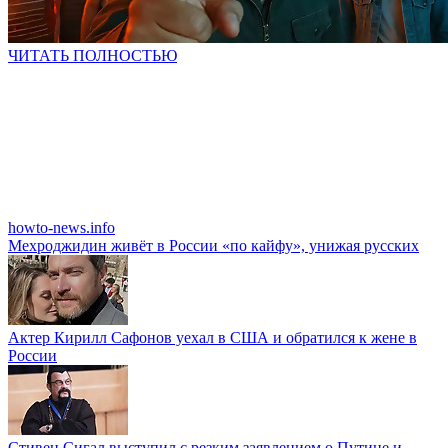
ЧИТАТЬ ПОЛНОСТЬЮ
howto-news.info
Мехроджидин живёт в России «по кайфу», унижая русских
Актер Кирилл Сафонов уехал в США и обратился к жене в
России
Стивен Сигал выступил с резким заявлением о Путине и