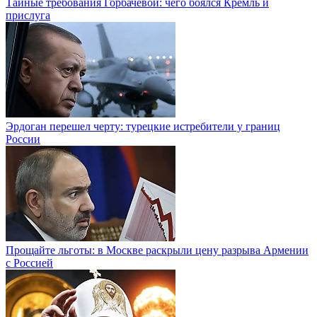
Тайные требования Горбачевой: чего боялся Кремль и
прислуга
Эрдоган перешел черту: турецкие истребители у границ
России
Прощайте льготы: в Москве раскрыли цену разрыва Армении
с Россией