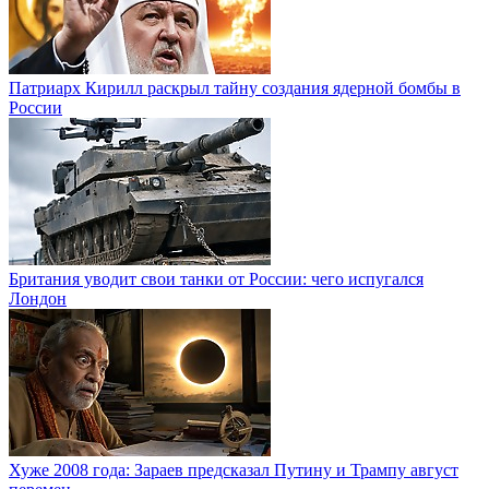
Патриарх Кирилл раскрыл тайну создания ядерной бомбы в
России
Британия уводит свои танки от России: чего испугался
Лондон
Хуже 2008 года: Зараев предсказал Путину и Трампу август