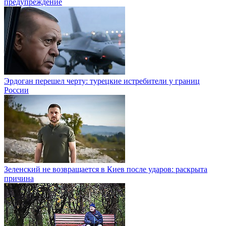
предупреждение
Эрдоган перешел черту: турецкие истребители у границ
России
Зеленский не возвращается в Киев после ударов: раскрыта
причина