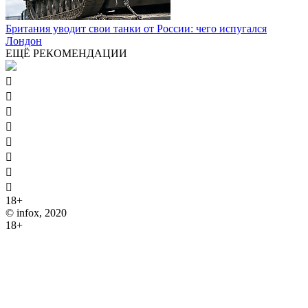
Британия уводит свои танки от России: чего испугался
Лондон
ЕЩЁ РЕКОМЕНДАЦИИ








18+
© infox, 2020
18+
На информационных ресурсах INFOX применяются
рекомендательные технологии (информационные технологии
предоставления информации на основе сбора, систематизации
и анализа сведений, относящихся к предпочтениям
пользователей сети "Интернет", находящихся на территории
Российской Федерации).