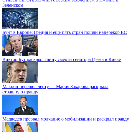
Зеленском
Бунт в Европе: Греция и еще пять стран пошли наперекор ЕС
Виктор Бут раскрыл тайну смерти сенатора Грэма в Киеве
Макрон перешел черту — Мария Захарова раскрыла
страшную правду
Медведев прервал молчание о мобилизации и раскрыл правду