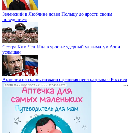
Зеленский в Люблине довел Польшу до ярости своим
поведением
Сестра Ким Чен Ына в ярости: ядерный ультиматум Азии
услышан
Армения на грани: названа страшная цена разрыва с Россией
РЕКЛАМА • ООО "ЮТЕКА" ИНН 7704384878