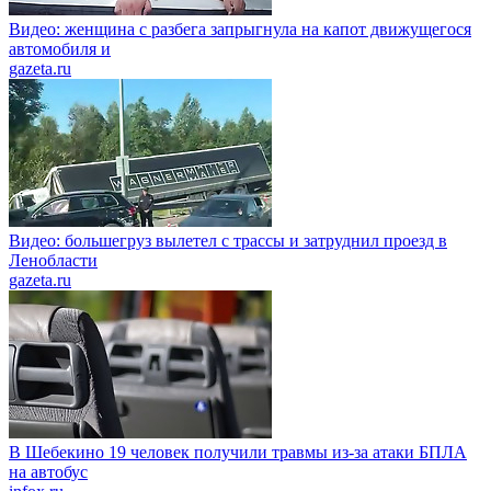
Видео: женщина с разбега запрыгнула на капот движущегося
автомобиля и
gazeta.ru
Видео: большегруз вылетел с трассы и затруднил проезд в
Ленобласти
gazeta.ru
В Шебекино 19 человек получили травмы из-за атаки БПЛА
на автобус