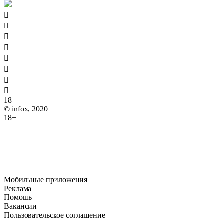








18+
© infox, 2020
18+
На информационных ресурсах INFOX применяются
рекомендательные технологии (информационные технологии
предоставления информации на основе сбора, систематизации
и анализа сведений, относящихся к предпочтениям
пользователей сети "Интернет", находящихся на территории
Российской Федерации).
Мобильные приложения
Реклама
Помощь
Вакансии
Пользовательское соглашение