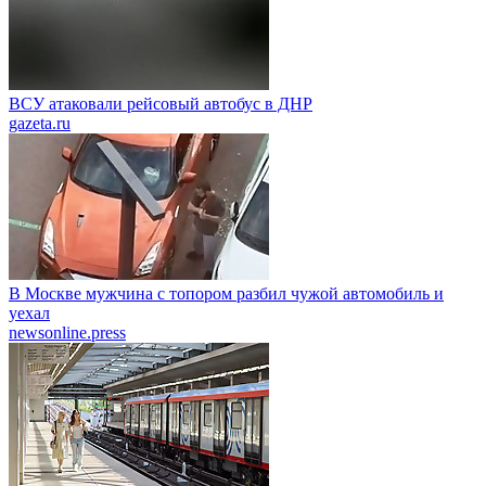
ВСУ атаковали рейсовый автобус в ДНР
gazeta.ru
В Москве мужчина с топором разбил чужой автомобиль и
уехал
newsonline.press