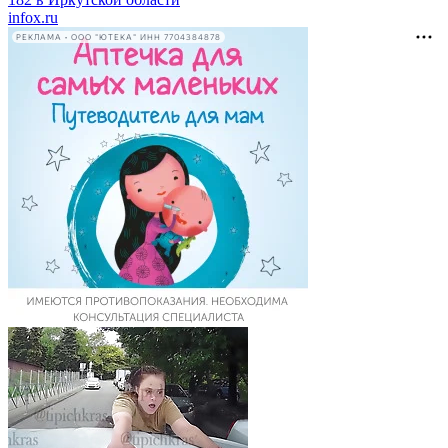
infox.ru
РЕКЛАМА • ООО "ЮТЕКА" ИНН 7704384878