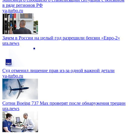
в ряде регионов РФ
ya-turbo.ru
Зачем в России на целый год разрешили бензин «Евро-2»
ura.news
Суд отменил лишение прав из-за одной важной детали
ya-turbo.ru
Сотни Boeing 737 Max проверят после обнаружения трещин
ura.news