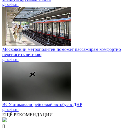
gazeta.ru
Московский метрополитен поможет пассажирам комфортно
переносить летнюю
gazeta.ru
ВСУ атаковали рейсовый автобус в ДНР
gazeta.ru
ЕЩЁ РЕКОМЕНДАЦИИ
