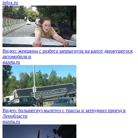
infox.ru
Видео: женщина с разбега запрыгнула на капот движущегося
автомобиля и
gazeta.ru
Видео: большегруз вылетел с трассы и затруднил проезд в
Ленобласти
gazeta.ru