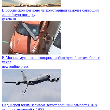
В российском регионе легкомоторный самолет совершил
аварийную посадку
gazeta.ru
В Москве мужчина с топором разбил чужой автомобиль и
уехал
newsonline.press
Над Персидским заливом летает военный самолет США,
эксплуатируемый с 1960