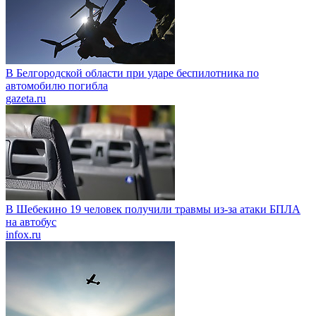
В Белгородской области при ударе беспилотника по
автомобилю погибла
gazeta.ru
В Шебекино 19 человек получили травмы из-за атаки БПЛА
на автобус
infox.ru