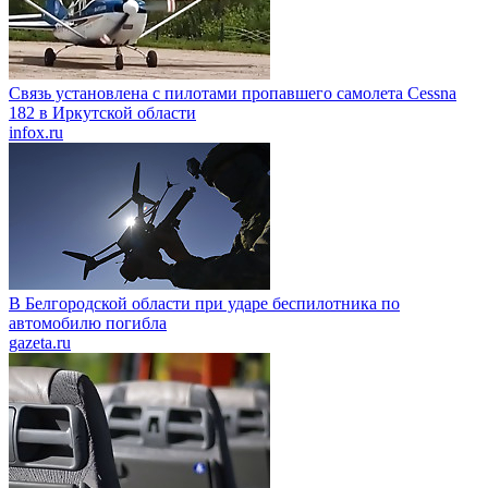
Связь установлена с пилотами пропавшего самолета Cessna
182 в Иркутской области
infox.ru
В Белгородской области при ударе беспилотника по
автомобилю погибла
gazeta.ru