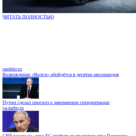
ЧИТАТЬ ПОЛНОСТЬЮ
rambler.ru
Возрождение «Волги» обойдётся в десятки миллиардов
Путин сделал прогноз о завершении спецоперации
ya-turbo.ru
СВР раскрыла, чего ЕС требует от правительства Пашиняна