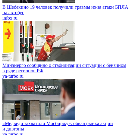
В Шебекино 19 человек получили травмы из-за атаки БПЛА
на автобус
infox.ru
Минэнерго сообщило о стабилизации ситуации с бензином
в ряде регионов РФ
ya-turbo.ru
«Медведи захватили Мосбиржу»: обвал рынка акций
и дивгэпы
ya-turbo.ru