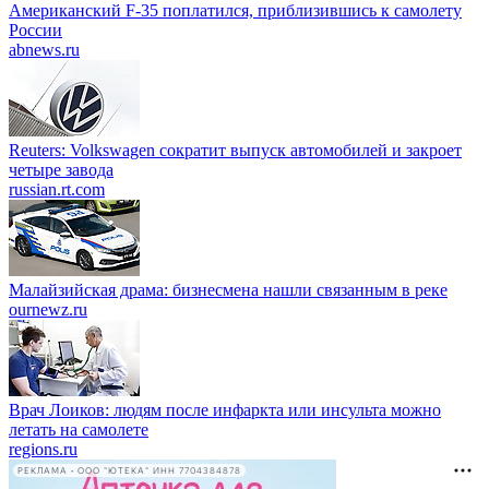
Американский F-35 поплатился, приблизившись к самолету
России
abnews.ru
Reuters: Volkswagen сократит выпуск автомобилей и закроет
четыре завода
russian.rt.com
Малайзийская драма: бизнесмена нашли связанным в реке
ournewz.ru
Врач Лоиков: людям после инфаркта или инсульта можно
летать на самолете
regions.ru
РЕКЛАМА • ООО "ЮТЕКА" ИНН 7704384878