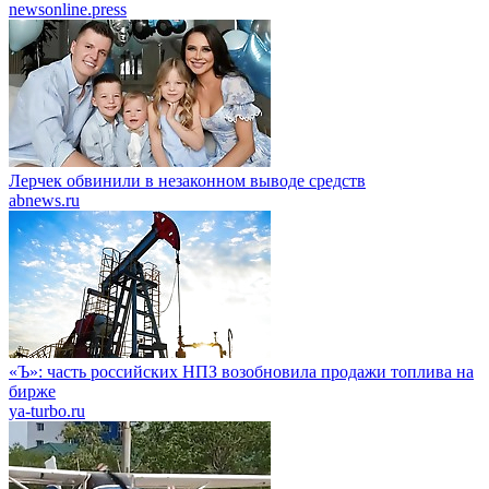
newsonline.press
Лерчек обвинили в незаконном выводе средств
abnews.ru
«Ъ»: часть российских НПЗ возобновила продажи топлива на
бирже
ya-turbo.ru