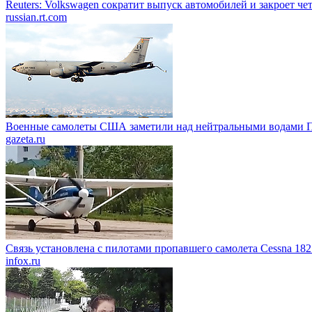
Reuters: Volkswagen сократит выпуск автомобилей и закроет че
russian.rt.com
Военные самолеты США заметили над нейтральными водами П
gazeta.ru
Связь установлена с пилотами пропавшего самолета Cessna 182
infox.ru