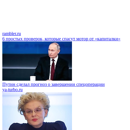
rambler.ru
6 простых проверок, которые спасут мотор от «капиталки»
Путин сделал прогноз о завершении спецоперации
ya-turbo.ru