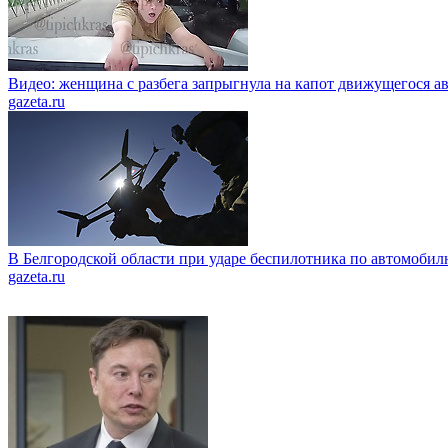
Видео: женщина с разбега запрыгнула на капот движущегося а
gazeta.ru
В Белгородской области при ударе беспилотника по автомобил
gazeta.ru