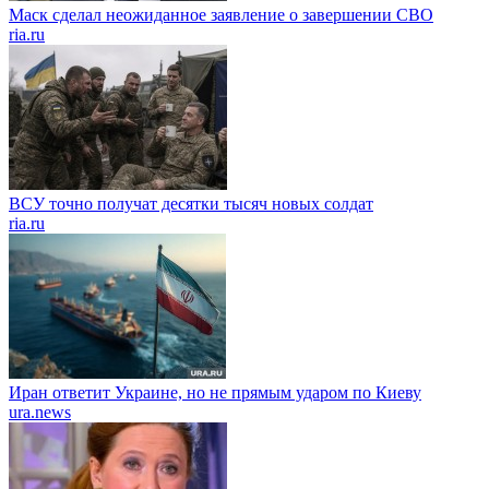
Маск сделал неожиданное заявление о завершении СВО
ria.ru
ВСУ точно получат десятки тысяч новых солдат
ria.ru
Иран ответит Украине, но не прямым ударом по Киеву
ura.news