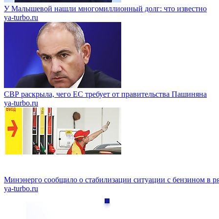
У Малышевой нашли многомиллионный долг: что известно
ya-turbo.ru
СВР раскрыла, чего ЕС требует от правительства Пашиняна
ya-turbo.ru
Минэнерго сообщило о стабилизации ситуации с бензином в р
ya-turbo.ru