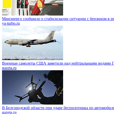
Минэнерго сообщило о стабилизации ситуации с бензином в р
ya-turbo.ru
Военные самолеты США заметили над нейтральными водами П
gazeta.ru
В Белгородской области при ударе беспилотника по автомобил
gazeta.ru