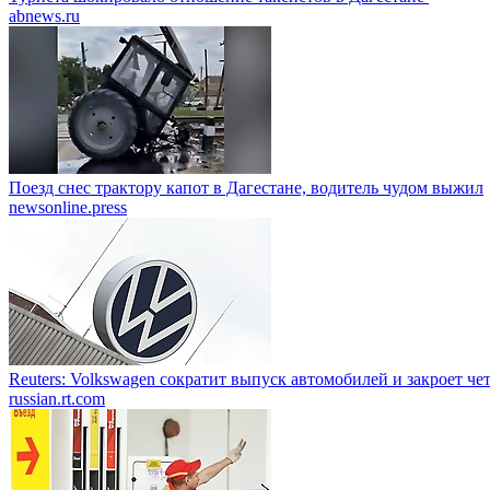
abnews.ru
Поезд снес трактору капот в Дагестане, водитель чудом выжил
newsonline.press
Reuters: Volkswagen сократит выпуск автомобилей и закроет че
russian.rt.com