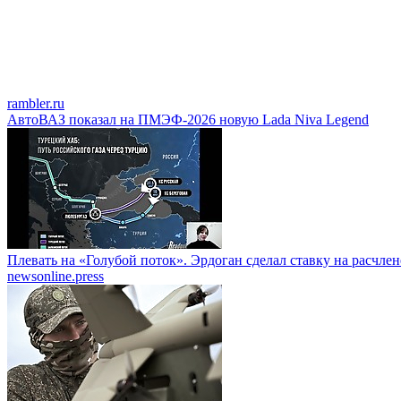
rambler.ru
АвтоВАЗ показал на ПМЭФ-2026 новую Lada Niva Legend
Плевать на «Голубой поток». Эрдоган сделал ставку на расчле
newsonline.press