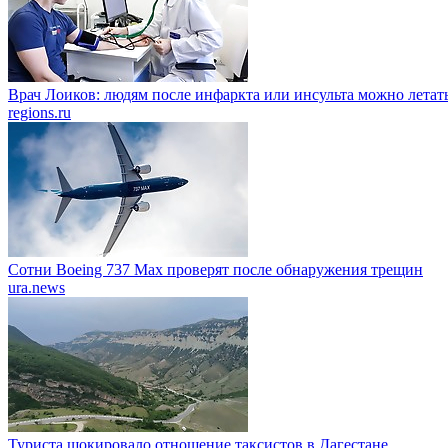
Врач Лоиков: людям после инфаркта или инсульта можно летать
regions.ru
Сотни Boeing 737 Max проверят после обнаружения трещин
ura.news
Туриста шокировало отношение таксистов в Дагестане