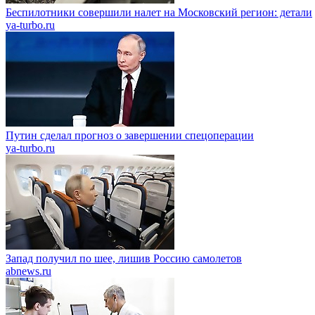
Беспилотники совершили налет на Московский регион: детали
ya-turbo.ru
Путин сделал прогноз о завершении спецоперации
ya-turbo.ru
Запад получил по шее, лишив Россию самолетов
abnews.ru