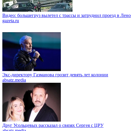
Видео: большегруз вылетел с трассы и затруднил проезд в Лен
gazeta.ru
Экс-директору Газманова грозит девять лет колонии
absatz.media
Друг Усольцевых рассказал о связях Сергея с ЦРУ
absatz.media