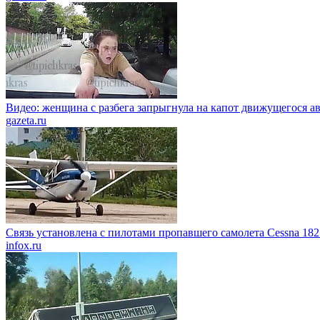
Видео: женщина с разбега запрыгнула на капот движущегося а
gazeta.ru
Связь установлена с пилотами пропавшего самолета Cessna 182
infox.ru