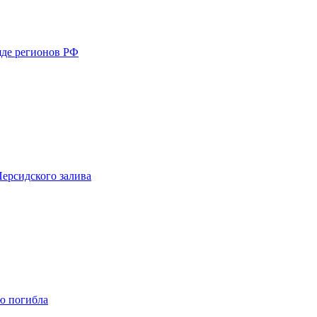
яде регионов РФ
ерсидского залива
ю погибла