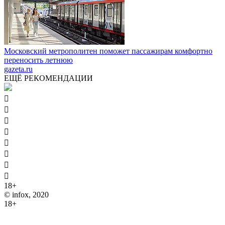
Московский метрополитен поможет пассажирам комфортно
переносить летнюю
gazeta.ru
ЕЩЁ РЕКОМЕНДАЦИИ








18+
© infox, 2020
18+
На информационных ресурсах INFOX применяются
рекомендательные технологии (информационные технологии