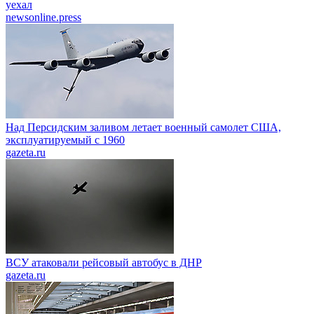
уехал
newsonline.press
Над Персидским заливом летает военный самолет США,
эксплуатируемый с 1960
gazeta.ru
ВСУ атаковали рейсовый автобус в ДНР
gazeta.ru