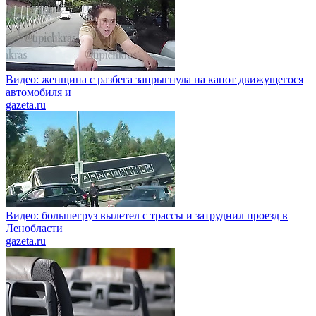
Видео: женщина с разбега запрыгнула на капот движущегося
автомобиля и
gazeta.ru
Видео: большегруз вылетел с трассы и затруднил проезд в
Ленобласти
gazeta.ru