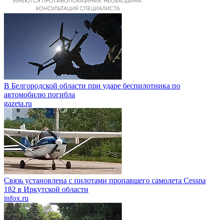
В Белгородской области при ударе беспилотника по
автомобилю погибла
gazeta.ru
Связь установлена с пилотами пропавшего самолета Cessna
182 в Иркутской области
infox.ru