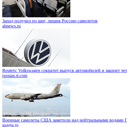
Запад получил по шее, лишив Россию самолетов
abnews.ru
Reuters: Volkswagen сократит выпуск автомобилей и закроет че
russian.rt.com
Военные самолеты США заметили над нейтральными водами П
gazeta.ru