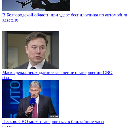
В Белгородской области при ударе беспилотника по автомобил
gazeta.ru
Маск сделал неожиданное заявление о завершении СВО
ria.ru
Песков: СВО может завершиться в ближайшие часы
ura.news