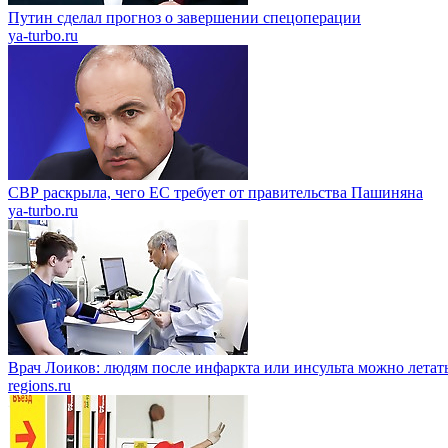
Путин сделал прогноз о завершении спецоперации
ya-turbo.ru
СВР раскрыла, чего ЕС требует от правительства Пашиняна
ya-turbo.ru
Врач Лоиков: людям после инфаркта или инсульта можно летать
regions.ru