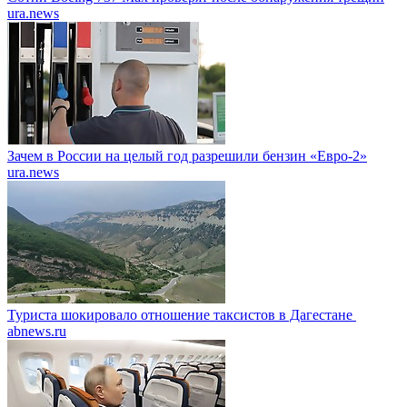
ura.news
Зачем в России на целый год разрешили бензин «Евро-2»
ura.news
Туриста шокировало отношение таксистов в Дагестане
abnews.ru