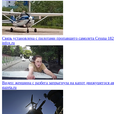
Связь установлена с пилотами пропавшего самолета Cessna 182
infox.ru
Видео: женщина с разбега запрыгнула на капот движущегося а
gazeta.ru