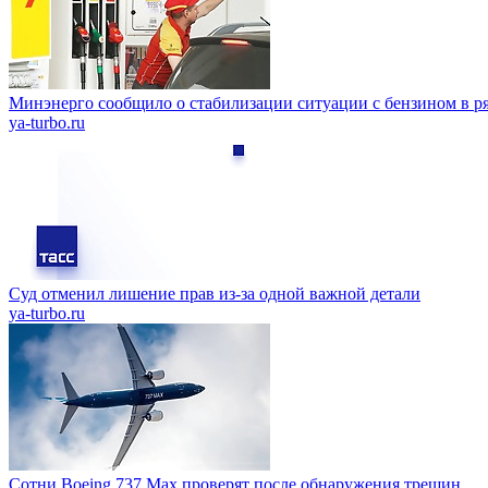
Минэнерго сообщило о стабилизации ситуации с бензином в р
ya-turbo.ru
Суд отменил лишение прав из-за одной важной детали
ya-turbo.ru
Сотни Boeing 737 Max проверят после обнаружения трещин