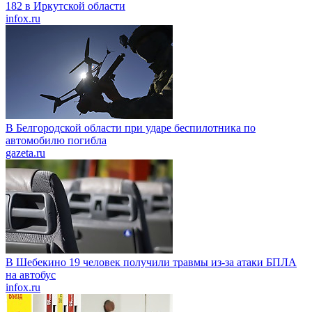
182 в Иркутской области
infox.ru
В Белгородской области при ударе беспилотника по
автомобилю погибла
gazeta.ru
В Шебекино 19 человек получили травмы из-за атаки БПЛА
на автобус
infox.ru