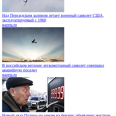
Над Персидским заливом летает военный самолет США,
эксплуатируемый с 1960
gazeta.ru
В российском регионе легкомоторный самолет совершил
аварийную посадку
gazeta.ru
Новый указ Путина по ценам на бензин: объявлены жесткие