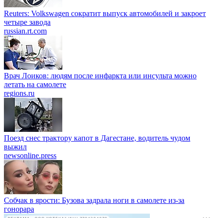
Reuters: Volkswagen сократит выпуск автомобилей и закроет
четыре завода
russian.rt.com
Врач Лоиков: людям после инфаркта или инсульта можно
летать на самолете
regions.ru
Поезд снес трактору капот в Дагестане, водитель чудом
выжил
newsonline.press
Собчак в ярости: Бузова задрала ноги в самолете из-за
гонорара