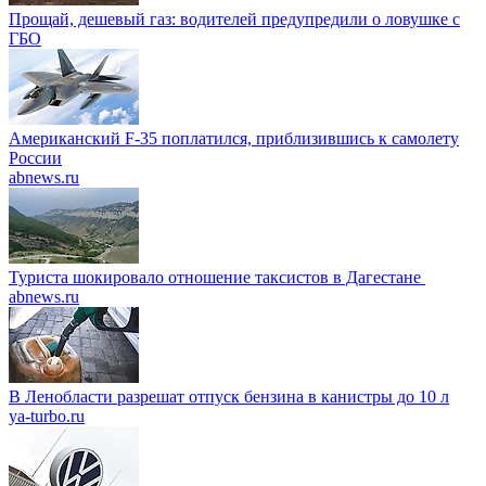
Прощай, дешевый газ: водителей предупредили о ловушке с
ГБО
Американский F-35 поплатился, приблизившись к самолету
России
abnews.ru
Туриста шокировало отношение таксистов в Дагестане
abnews.ru
В Ленобласти разрешат отпуск бензина в канистры до 10 л
ya-turbo.ru