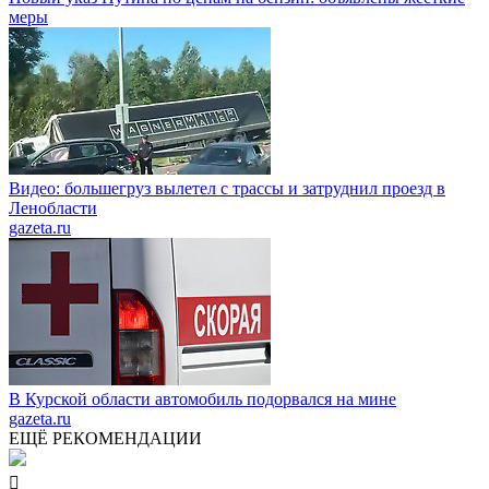
меры
Видео: большегруз вылетел с трассы и затруднил проезд в
Ленобласти
gazeta.ru
В Курской области автомобиль подорвался на мине
gazeta.ru
ЕЩЁ РЕКОМЕНДАЦИИ
