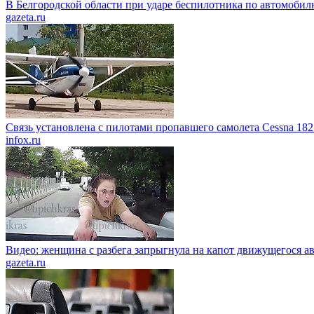
В Белгородской области при ударе беспилотника по автомобил
gazeta.ru
Связь установлена с пилотами пропавшего самолета Cessna 182
infox.ru
Видео: женщина с разбега запрыгнула на капот движущегося а
gazeta.ru