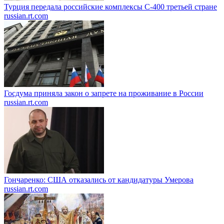
Турция передала российские комплексы С-400 третьей стране
russian.rt.com
Госдума приняла закон о запрете на проживание в России
russian.rt.com
Гончаренко: США отказались от кандидатуры Умерова
russian.rt.com