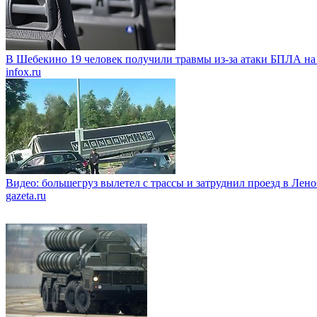
В Шебекино 19 человек получили травмы из-за атаки БПЛА на
infox.ru
Видео: большегруз вылетел с трассы и затруднил проезд в Лен
gazeta.ru