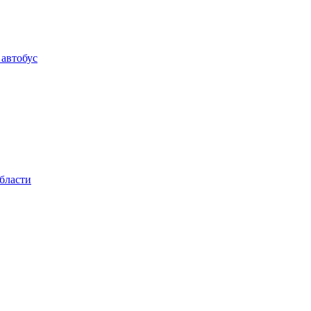
 автобус
области