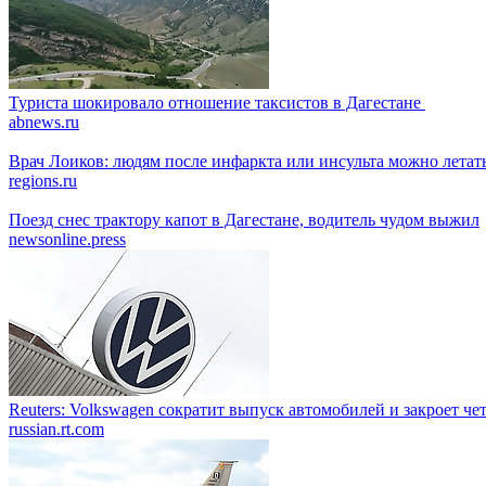
Туриста шокировало отношение таксистов в Дагестане
abnews.ru
Врач Лоиков: людям после инфаркта или инсульта можно летать
regions.ru
Поезд снес трактору капот в Дагестане, водитель чудом выжил
newsonline.press
Reuters: Volkswagen сократит выпуск автомобилей и закроет че
russian.rt.com