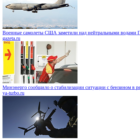
Военные самолеты США заметили над нейтральными водами П
gazeta.ru
Минэнерго сообщило о стабилизации ситуации с бензином в р
ya-turbo.ru