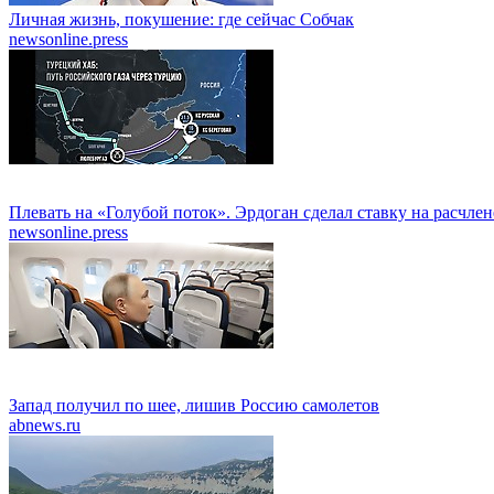
Личная жизнь, покушение: где сейчас Собчак
newsonline.press
Плевать на «Голубой поток». Эрдоган сделал ставку на расчле
newsonline.press
Запад получил по шее, лишив Россию самолетов
abnews.ru