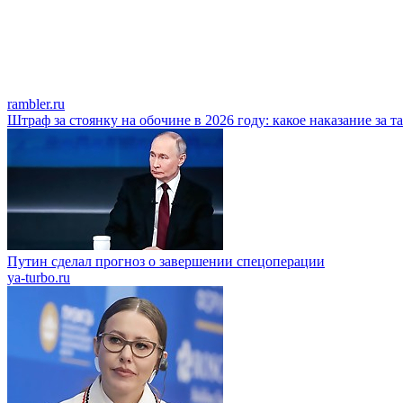
rambler.ru
Штраф за стоянку на обочине в 2026 году: какое наказание за 
Путин сделал прогноз о завершении спецоперации
ya-turbo.ru