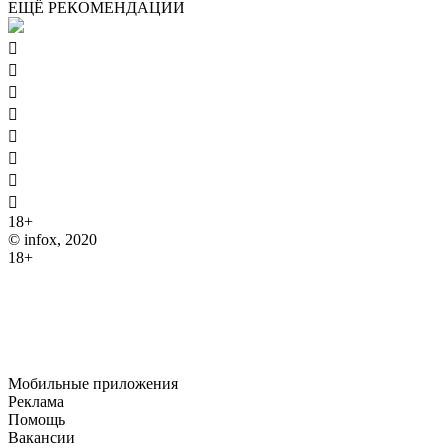
ЕЩЁ РЕКОМЕНДАЦИИ








18+
© infox, 2020
18+
На информационных ресурсах INFOX применяются
рекомендательные технологии (информационные технологии
предоставления информации на основе сбора, систематизации
и анализа сведений, относящихся к предпочтениям
пользователей сети "Интернет", находящихся на территории
Российской Федерации).
Мобильные приложения
Реклама
Помощь
Вакансии