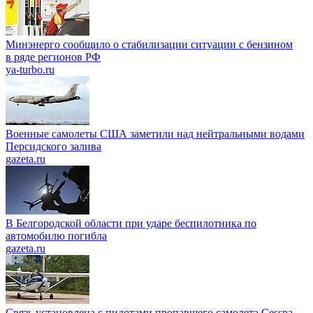
Минэнерго сообщило о стабилизации ситуации с бензином
в ряде регионов РФ
ya-turbo.ru
Военные самолеты США заметили над нейтральными водами
Персидского залива
gazeta.ru
В Белгородской области при ударе беспилотника по
автомобилю погибла
gazeta.ru
Связь установлена с пилотами пропавшего самолета Cessna