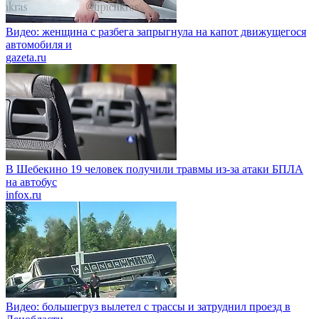
Видео: женщина с разбега запрыгнула на капот движущегося
автомобиля и
gazeta.ru
В Шебекино 19 человек получили травмы из-за атаки БПЛА
на автобус
infox.ru
Видео: большегруз вылетел с трассы и затруднил проезд в